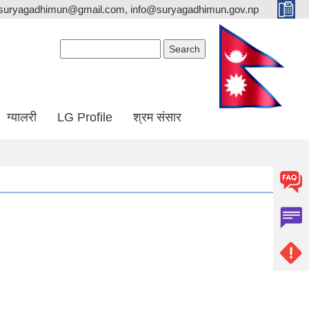
suryagadhimun@gmail.com, info@suryagadhimun.gov.np
Search form
Search
ग्यालरी
LG Profile
श्रम संसार