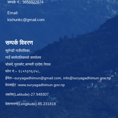
सम्पर्क नं.: 9851022874
Email:
kishunkc@gmail.com
सम्पर्क विवरण
सूर्यगढी गाउँपालिका,
गाउँ कार्यपालिकाकाे कार्यालय
चाेकदे,नुवाकोट,बाग्मती प्रदेश,नेपाल
फोन नं:– ९८५१३१६२५८,
ईमेलः–
suryagadhimun@gmail.com, info@suryagadhimun.gov.np
वेवसाईट :
www.suryagadhimun.gov.np
अक्षांश(Latitude)-27.948307
देशान्तरण(Longitude)-85.231818